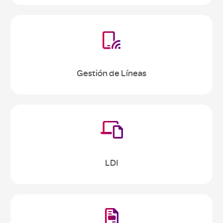

Gestión de Líneas

LDI
