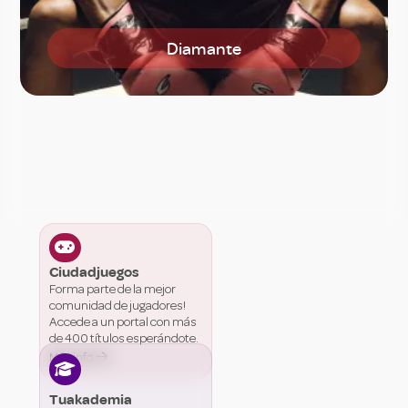
Diamante

Ciudadjuegos
Forma parte de la mejor
comunidad de jugadores!
Accede a un portal con más
de 400 títulos esperándote.

Más info

Tuakademia