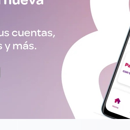
a nueva
tus cuentas,
s y más.