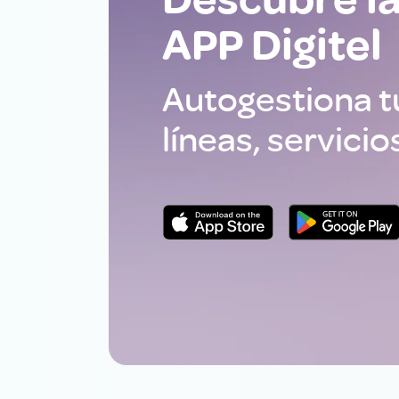
Descubre l
APP Digitel
Autogestiona 
líneas, servicio