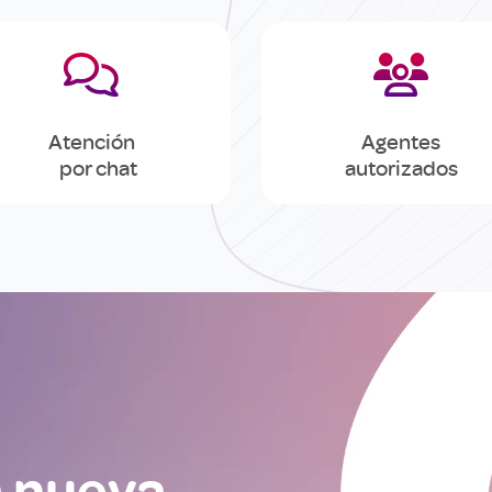


Atención
Agentes
por chat
autorizados