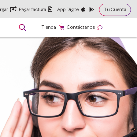


rgar
Pagar factura
App Digitel
Tu Cuenta

Tienda
Contáctanos