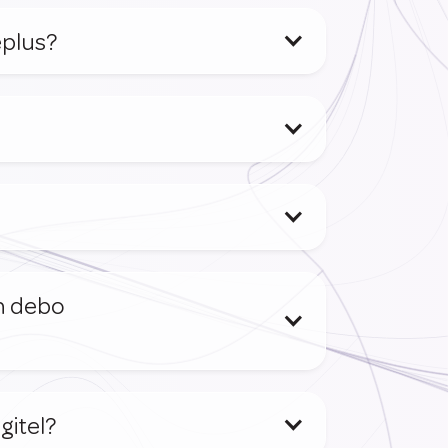
plus? 
n debo 
gitel?