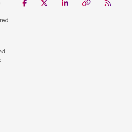





a
s
 red
ed
s