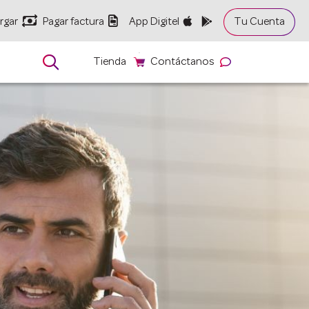


rgar
Pagar factura
App Digitel
Tu Cuenta

Tienda
Contáctanos